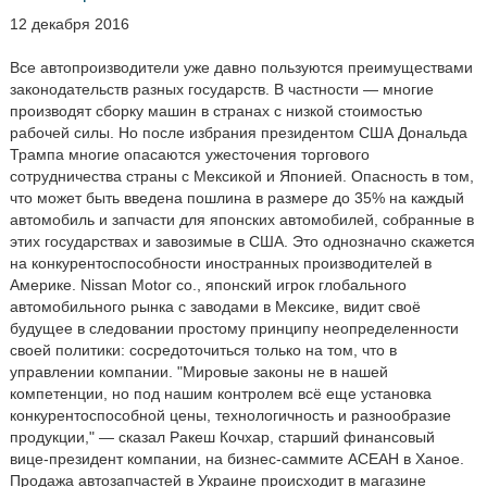
12 декабря 2016
Все автопроизводители уже давно пользуются преимуществами
законодательств разных государств. В частности — многие
производят сборку машин в странах с низкой стоимостью
рабочей силы. Но после избрания президентом США Дональда
Трампа многие опасаются ужесточения торгового
сотрудничества страны с Мексикой и Японией. Опасность в том,
что может быть введена пошлина в размере до 35% на каждый
автомобиль и запчасти для японских автомобилей, собранные в
этих государствах и завозимые в США. Это однозначно скажется
на конкурентоспособности иностранных производителей в
Америке. Nissan Motor со., японский игрок глобального
автомобильного рынка с заводами в Мексике, видит своё
будущее в следовании простому принципу неопределенности
своей политики: сосредоточиться только на том, что в
управлении компании. "Мировые законы не в нашей
компетенции, но под нашим контролем всё еще установка
конкурентоспособной цены, технологичность и разнообразие
продукции," — сказал Ракеш Кочхар, старший финансовый
вице-президент компании, на бизнес-саммите АСЕАН в Ханое.
Продажа автозапчастей в Украине происходит в магазине