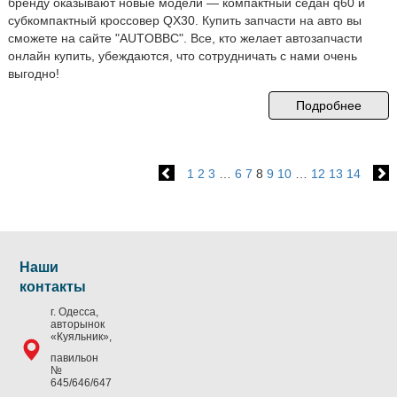
бренду оказывают новые модели — компактный седан q60 и
субкомпактный кроссовер QX30. Купить запчасти на авто вы
сможете на сайте "AUTOBBC". Все, кто желает автозапчасти
онлайн купить, убеждаются, что сотрудничать с нами очень
выгодно!
Подробнее
1
2
3
…
6
7
8
9
10
…
12
13
14
Наши
контакты
г. Одесса,
авторынок
«Куяльник»,
павильон
№
645/646/647