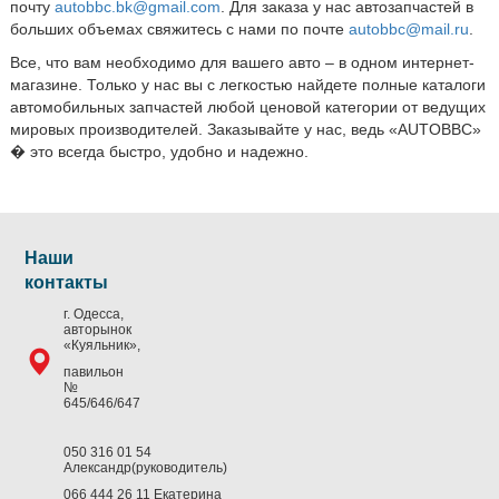
почту
autobbc.bk@gmail.com
. Для заказа у нас автозапчастей в
больших объемах свяжитесь с нами по почте
autobbc@mail.ru
.
Все, что вам необходимо для вашего авто – в одном интернет-
магазине. Только у нас вы с легкостью найдете полные каталоги
автомобильных запчастей любой ценовой категории от ведущих
мировых производителей. Заказывайте у нас, ведь «AUTOBBC»
� это всегда быстро, удобно и надежно.
Наши
контакты
г. Одесса,
авторынок
«Куяльник»,
павильон
№
645/646/647
050 316 01 54
Александр(руководитель)
066 444 26 11 Екатерина